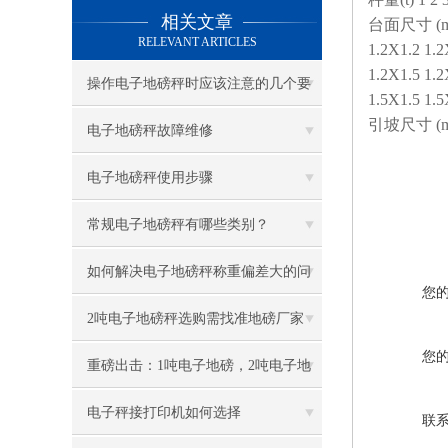
相关文章
台面尺寸 (m) 
RELEVANT ARTICLES
1.2X1.2 1.2
1.2X1.5 1.2
操作电子地磅秤时应该注意的几个要
1.5X1.5 1.
引坡尺寸 (m) 
点
电子地磅秤故障维修
电子地磅秤使用步骤
常规电子地磅秤有哪些类别？
如何解决电子地磅秤称重偏差大的问
您
题？
2吨电子地磅秤选购需找准地磅厂家
您
重磅出击：1吨电子地磅，2吨电子地
磅秤，3吨地磅低价狂甩
电子秤接打印机如何选择
联