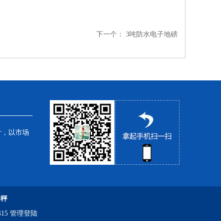
下一个：
3吨防水电子地磅
针，以市场
子秤
15
管理登陆