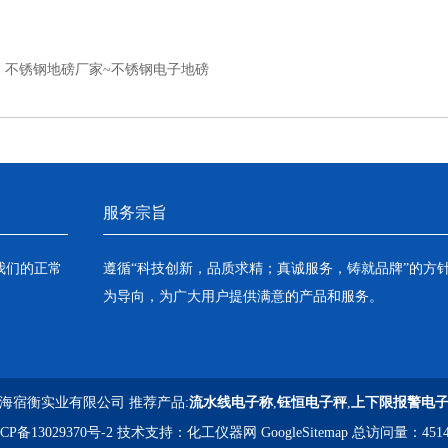
：
不锈钢地磅厂家~不锈钢电子地磅
服务宗旨
我们的正常
遵循“科技创新，品质求精；真诚服务，铸就品牌”的方
为导向，为广大用户提供满意的产品和服务。
海宿衡实业有限公司 推荐产品:
流水线电子称
,
钰恒电子秤
,
上下限报警电
CP备13029370号-2
技术支持：
化工仪器网
GoogleSitemap
总访问量：4514