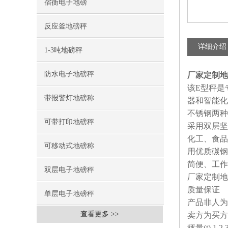
宿衡电子地磅
反应釜地磅秤
详细介绍
1-3吨地磅秤
防水电子地磅秤
厂家定制地
该
E
型秤是
带报警灯地磅称
器和智能化
不锈钢两种
可带打印地磅秤
采用双层坚
化工、食品
可移动式地磅称
用优质碳钢
简便、工作
双层电子地磅秤
厂家定制地
质量保证
单层电子地磅秤
产品非人为
查看更多 >>
卖方为买方
秤量(t) 1 2 