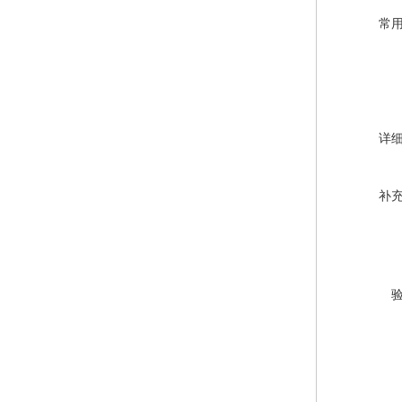
常
详
补