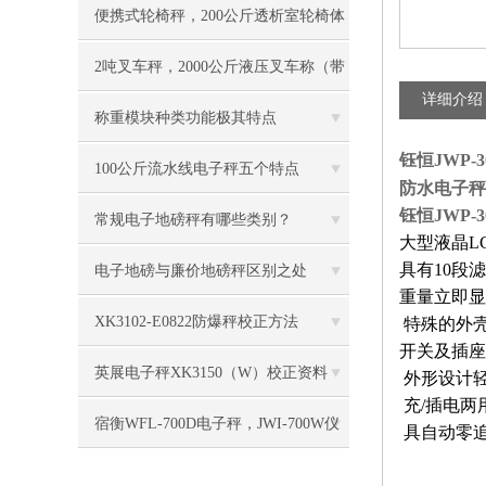
问题？
便携式轮椅秤，200公斤透析室轮椅体
重称
2吨叉车秤，2000公斤液压叉车称（带
详细介绍
打印功能）
称重模块种类功能极其特点
钰恒JWP
100公斤流水线电子秤五个特点
防水电子秤
钰恒JWP
常规电子地磅秤有哪些类别？
大型液晶
L
具有
10
段滤
电子地磅与廉价地磅秤区别之处
重量立即显
XK3102-E0822防爆秤校正方法
特殊的外
开关及插座
英展电子秤XK3150（W）校正资料
外形设计
充
/
插电两
宿衡WFL-700D电子秤，JWI-700W仪
具自动零
表校正方法