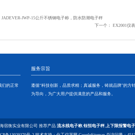
：
JADEVER-JWP-15公斤不锈钢电子称，防水防潮电子秤
下一个：
EX2001仪
服务宗旨
我们的正常
遵循“科技创新，品质求精；真诚服务，铸就品牌”的方
为导向，为广大用户提供满意的产品和服务。
海宿衡实业有限公司 推荐产品:
流水线电子称
,
钰恒电子秤
,
上下限报警电
CP备13029370号-2
技术支持：
化工仪器网
GoogleSitemap
总访问量：4512