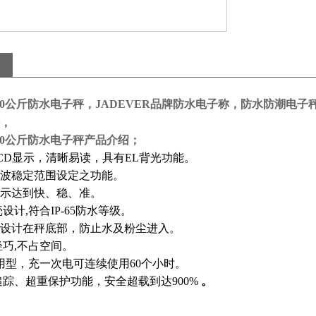
-30公斤防水电子秤，JADEVER品牌防水电子称
，防水防潮电子
，
-30公斤防水电子秤产品介绍；
CD
显示，清晰易读，具有
EL
背光功能。
波稳定范围设定之功能。
示达到快、稳、准。
壳设计
,
符合
IP-65
防水等级。
设计在秤底部，防止水及粉尘进入。
轻巧
,
不占空间。
用型，充一次电可连续使用
60
个小时。
追踪、超重保护功能，安全超载到达
900%
。