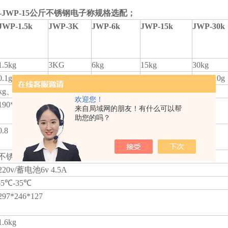
R-JWP-15公斤不锈钢电子称
规格选配；
JWP-1.5k
JWP-3K
JWP-6k
JWP-15k
JWP-30k
1.5kg
3KG
6kg
15kg
30kg
0.1g/0.2g/0.5g
0.2g/0.5g/1g
0.5g/1g/2g
1g/2g/5g
2/g5g/10g
kg
、g、pcs
欢迎您！
190*230
来自局域网的朋友！有什么可以帮
助您的吗？
0.8
不锈钢
220v/
蓄电池6v 4.5A
-5℃-35℃
297*246*127
1.6kg