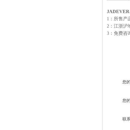
JADEVE
1：所售产
2：江浙沪
3：免费咨
您
您
联