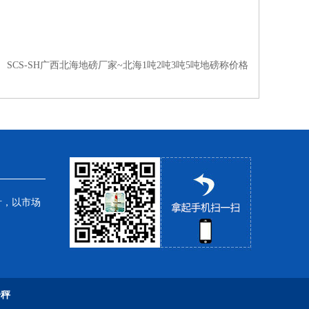
：
SCS-SH广西北海地磅厂家~北海1吨2吨3吨5吨地磅称价格
针，以市场
子秤