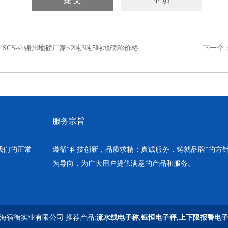
：
SCS-sh锦州地磅厂家~2吨3吨5吨地磅称价格
下一个
服务宗旨
我们的正常
遵循“科技创新，品质求精；真诚服务，铸就品牌”的方
为导向，为广大用户提供满意的产品和服务。
海宿衡实业有限公司 推荐产品:
流水线电子称
,
钰恒电子秤
,
上下限报警电