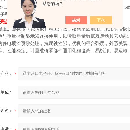
助您的吗？
×1.0m、1.0m×1.0m、1.2m×1.2m、1.2m×1.5m、1.5m×1.5m、1.5
子秤厂家~营口1吨2吨3吨地磅价格
亮点：
强度加强碳钢（花钢板）精工焊接，结构坚固耐用。采用软管防
地与重量控制显示器连接使用，以读取重量数据及启动其它功能
的静电喷涂喷砂处理，抗腐蚀性强，优良的秤台强度，外形美观
凑、性能稳定、计量准确零部件通用化程度高，易拆卸、易运输
产品：
的单位：
的姓名：
系电话：