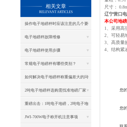
相关文章
尺寸： 0.8m
RELEVANT ARTICLES
辽宁营口电
本公司地磅
操作电子地磅秤时应该注意的几个要
1、采用高
2、可轻易
点
电子地磅秤故障维修
3、高质量
4、结构紧
电子地磅秤使用步骤
常规电子地磅秤有哪些类别？
如何解决电子地磅秤称重偏差大的问
题？
您
2吨电子地磅秤选购需找准地磅厂家
重磅出击：1吨电子地磅，2吨电子地
您
磅秤，3吨地磅低价狂甩
JWI-700W电子称开机注意事项
联