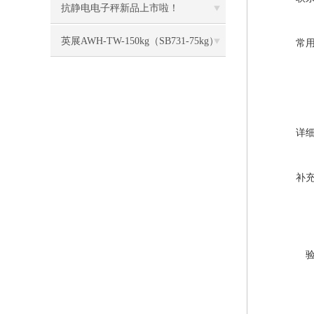
抗静电电子秤新品上市啦！
英展AWH-TW-150kg（SB731-75kg）
常
电子称校正资料
详
补