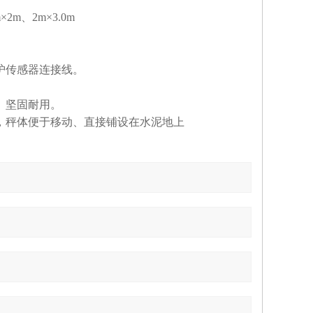
m×2m、2m×3.0m
护传感器连接线。
。
、坚固耐用。
，秤体便于移动、直接铺设在水泥地上