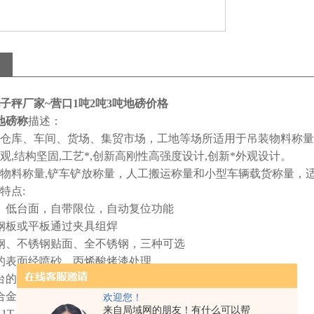
子秤厂家~营口1吨2吨3吨地磅价格
地磅称
描述：
仓库、车间、货场、集贸市场，工地等场所适用于吊装物料称量
观,结构坚固,工艺*,创新高刚性高强度设计,创新*外观设计。
物料称量,铲车铲放称量，人工搬运称量和小型车辆载货称量，
特点:
、低台面，自带限位，自动复位功能
钢板或平板通过夹具组焊
钢、不锈钢贴面、全不锈钢，三种可选
的表面经喷砂、丙烯酸烤漆处理
台的表面经抛光、拉丝处理
合金钢或不锈钢称重传感器
欢迎您！
来自局域网的朋友！有什么可以帮
T 2T 3T 5T 10T