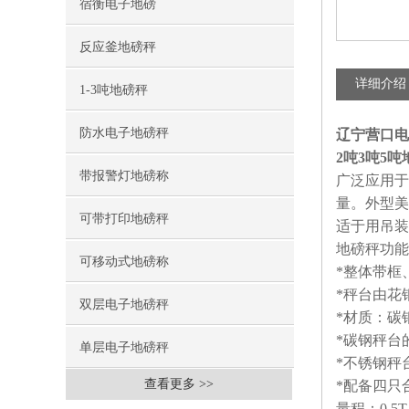
宿衡电子地磅
反应釜地磅秤
详细介绍
1-3吨地磅秤
防水电子地磅秤
辽宁营口电
2吨3吨5吨
带报警灯地磅称
广泛应用于
量。外型美
可带打印地磅秤
适于用吊装
地磅秤功能
可移动式地磅称
*整体带框
*秤台由花
双层电子地磅秤
*材质：碳
*碳钢秤台
单层电子地磅秤
*不锈钢秤
查看更多 >>
*配备四只
量程：0.5T 1