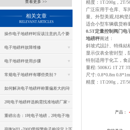
查看更多 >>
精度：1T/200g，2T/50
广泛应用于仓库、车
相关文章
量。外型美观,结构坚
RELEVANT ARTICLES
适合小型车辆载货称
0.5T定量控制阀门
操作电子地磅秤时应该注意的几个要
地磅秤
阐述：
斜坡式設計、特殊結構處
点
电子地磅秤故障维修
显示仪表全密封型，
特别适用于化工，食
电子地磅秤使用步骤
量程: 500KG 1T 2T 3T
尺寸: 0.8*0.8m 0.8*1m
常规电子地磅秤有哪些类别？
精度：1T/200g，2T/50
如何解决电子地磅秤称重偏差大的问
题？
2吨电子地磅秤选购需找准地磅厂家
产品：
重磅出击：1吨电子地磅，2吨电子地
磅秤，3吨地磅低价狂甩
宿衡WFL-700D带报警电子称设定上下