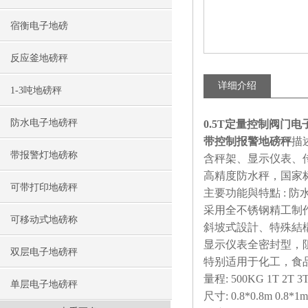
宿衡电子地磅
反应釜地磅秤
详细介绍
1-3吨地磅秤
防水电子地磅秤
0.5T定量控制阀门
带控制报警地磅秤
描
带报警灯地磅称
含秤架、显示仪表、传
高精度防水秤，国家标准，
可带打印地磅秤
主要功能與特點 : 
采用全不锈钢精工制
可移动式地磅称
斜坡式設計、特殊結構處
显示仪表全密封型，
双层电子地磅秤
特别适用于化工，食
量程: 500KG 1T 2T 3T
单层电子地磅秤
尺寸: 0.8*0.8m 0.8*1m