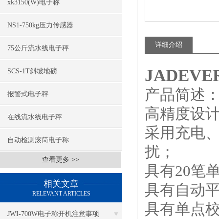
xk3150(W)电子称
NS1-750kg压力传感器
详细介绍
75公斤流水线电子秤
JADEV
SCS-1T斜坡地磅
产品简述
报警式电子秤
高精度设计达
在线流水线电子秤
采用充电、
自动检测滚筒电子称
扰；
查看更多 >>
具有20笔
相关文章
具有自动
RELEVANT ARTICLES
具有单点
JWI-700W电子称开机注意事项