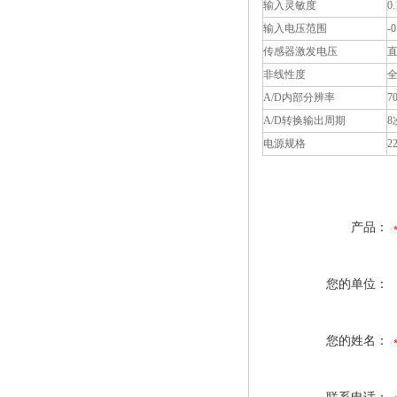
输入灵敏度
0
电子称校正资料
输入电压范围
-
传感器激发电压
直
非线性度
全
A/D内部分辨率
7
A/D转换输出周期
8
电源规格
2
产品：
您的单位：
您的姓名：