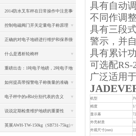
具有自动
2014防水叉车秤在日常操作中注意事
不同作调
项
控制电磁阀门开关定量电子称原理
具有三段
警示，并
正确的对电子地磅进行维护和保养很
具有累计
有必要
什么是透析轮椅秤
可选配RS
重磅出击：1吨电子地磅，2吨电子地
广泛适用
磅秤，3吨地磅低价狂甩
如何提高带报警电子称衡量的准确
JADEV
度？
电子秤中的e和d分别代表的含义
机型
J
精度
1
说说定期检查维护地磅的重要性
显示幕
7
外壳材质
A
英展AWH-TW-150kg（SB731-75kg）
外观尺寸(mm)
2