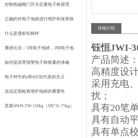
项
控制电磁阀门开关定量电子称原理
正确的对电子地磅进行维护和保养很
详细介绍
有必要
什么是透析轮椅秤
钰恒JWI-
重磅出击：1吨电子地磅，2吨电子地
产品简述
磅秤，3吨地磅低价狂甩
如何提高带报警电子称衡量的准确
高精度设计达
度？
电子秤中的e和d分别代表的含义
采用充电、
说说定期检查维护地磅的重要性
扰；
具有20笔
英展AWH-TW-150kg（SB731-75kg）
具有自动
电子称校正资料
具有单点