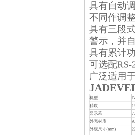
具有自动
不同作调
具有三段
警示，并
具有累计
可选配RS
广泛适用
JADEV
机型
J
精度
1
显示幕
7
外壳材质
A
外观尺寸(mm)
2