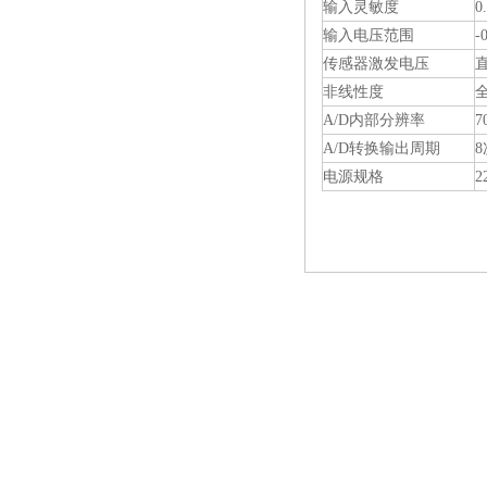
输入灵敏度
0
输入电压范围
-
传感器激发电压
非线性度
全
A/D内部分辨率
7
A/D转换输出周期
8
电源规格
2