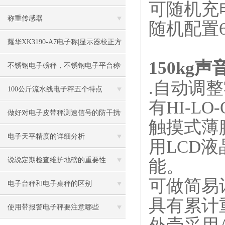
可随机充
称重传感器
随机配置
耀华XK3190-A7电子称|显示器校正方
150kg
法
不锈钢电子磅秤，不锈钢电子平台称
.
自动调整
100公斤流水线电子秤五个特点
有
HI-LO
做好对电子皮带秤测速信号的防干扰
触摸式薄
工作
电子天平精度的详细分析
用
LCD
液
说说定期检查维护地磅的重要性
能。
可做简易
电子台秤和电子桌秤的区别
具有累计
使用带报警电子秤要注意哪些