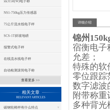
xk3150(W)电子称
NS1-750kg压力传感器
详细介绍
75公斤流水线电子秤
锦州150
SCS-1T斜坡地磅
宿衡电子
报警式电子秤
允差；
在线流水线电子秤
特殊的软
自动检测滚筒电子称
零位跟踪
查看更多 >>
数字滤波
相关文章
附带称重
RELEVANT ARTICLES
多种背光
碳钢轮椅秤有什么特点