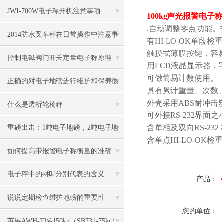
JWI-700W电子称开机注意事项
100kg声光报警电
.
自动调整零点功能。
2014防水叉车秤在日常操作中注意事
有
HI-LO-OK
单段检
触摸式薄膜按键，容
项
控制电磁阀门开关定量电子称原理
用
LCD
液晶显示器，
可做简易计数使用。
正确的对电子地磅进行维护和保养很
具有累计重量、次数
外壳采用
ABS
耐冲击
有必要
什么是透析轮椅秤
可外接
RS-232
界面之
含单相及双向
RS-232
重磅出击：1吨电子地磅，2吨电子地
含单点
HI-LO-OK
检
磅秤，3吨地磅低价狂甩
如何提高带报警电子称衡量的准确
度？
电子秤中的e和d分别代表的含义
产品：
说说定期检查维护地磅的重要性
您的单位：
英展AWH-TW-150kg（SB731-75kg）