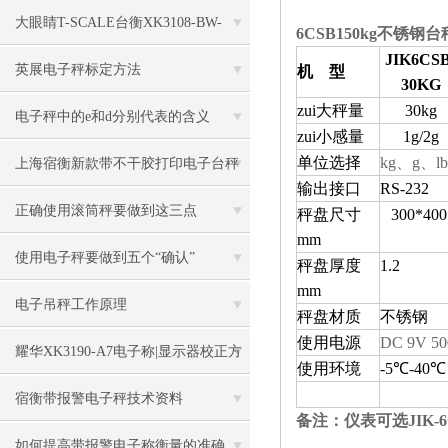
大眼睛T-SCALE台衡XK3108-BW-
6CSB150kg不锈
JIK6CSB
150kg电子秤
英展电子秤标定方法
机 型
30KG
zui大秤量
30kg
电子秤中的e和d分别代表的含义
zui小感量
1g/2g
单位选择
kg
、
g
、
lb
上海宿衡新款带不干胶打印电子台秤
输出接口
RS-232
特色
正确使用滚筒秤要做到这三点
秤盘尺寸
300*400
mm
使用电子秤要做到五个“确认”
秤盘厚度
1.2
mm
电子吊秤工作原理
秤盘材质
不锈钢
使用电源
DC 9V 5
耀华XK3190-A7电子称|显示器校正方
使用环境
-5℃-40℃
法
宿衡带报警电子秤技术资料
备注：仪表可选JIK-6
如何提高带报警电子称衡量的准确