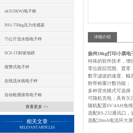
xk3150(W)电子称
NS1-750kg压力传感器
详细介绍
75公斤流水线电子秤
SCS-1T斜坡地磅
扬州10kg打印小票
特殊的软件技术，增
报警式电子秤
零位跟踪范围、置零
数字滤波的速度、幅
在线流水线电子秤
附带称重计数功能；
多种背光模式可选择
自动检测滚筒电子称
可随机充电；具有欠
随机配置
6V/4AH
免维
查看更多 >>
选配
RS-232
通讯口，
选配
20mA
电流环大屏
相关文章
RELEVANT ARTICLES