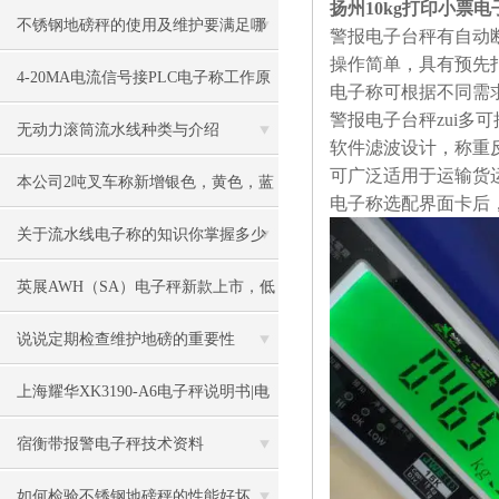
扬州10kg打印小票
不锈钢地磅秤的使用及维护要满足哪
警报电子台秤有自动
操作简单，具有预先
些要求
4-20MA电流信号接PLC电子称工作原
电子称可根据不同需
警报电子台秤zui多可
理
无动力滚筒流水线种类与介绍
软件滤波设计，称重
可广泛适用于运输货
本公司2吨叉车称新增银色，黄色，蓝
电子称选配界面卡后
色，黑色可选
关于流水线电子称的知识你掌握多少
英展AWH（SA）电子秤新款上市，低
价冲市场
说说定期检查维护地磅的重要性
上海耀华XK3190-A6电子秤说明书|电
子秤|电子叉车称|磅秤
宿衡带报警电子秤技术资料
如何检验不锈钢地磅秤的性能好坏