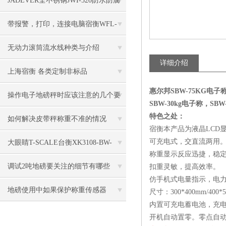
JADEVER全不锈钢JWI-520防水防腐
电子秤特点
带报警，打印，连接电脑宿衡WFL-
3100电子台秤
无动力滚筒流水线种类与介绍
详细介绍
上海宿衡 各类定制非标品
惠尔邦SBW-75KG电
操作电子地磅秤时应该注意的几个要
SBW-30kg电子称，SBW
特色之处：
点
如何解决皮带秤称重不准的情况
宿衡
本产品为液晶LCD
可充电式，交直流两用
大眼睛T-SCALE台衡XK3108-BW-
称重显示反应迅捷，稳
150kg电子秤
调试2吨地磅要关注的细节有哪些
扣重灵敏，提高效率。
仿手机式电量指示，电
地磅使用中如果保护称重传感器
尺寸：300*400mm/400*
内置可充电蓄电池，充
开机自动置零。零点自