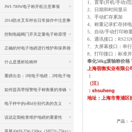
1
、置零
(
开机
/
手动
)
范
JWI-700W电子称开机注意事项
2
、日期和时间显示
3
、手动贮存累加
2014防水叉车秤在日常操作中注意事
4
、称重记录贮存掉电
5
、自动
/
手动打印称
项
控制电磁阀门开关定量电子称原理
6
、通讯接口：
RS232
7
、大屏幕接口：串行
正确的对电子地磅进行维护和保养很
8
、打印接口：标准并
奉化50kg滚轴称价格
有必要
什么是透析轮椅秤
上海宿衡实业有限公
：
重磅出击：1吨电子地磅，2吨电子地
（汪）
磅秤，3吨地磅低价狂甩
如何提高带报警电子称衡量的准确
：
shsuheng
地址：上海市青浦区
度？
电子秤中的e和d分别代表的含义
说说定期检查维护地磅的重要性
产品：
英展AWH-TW-150kg（SB731-75kg）