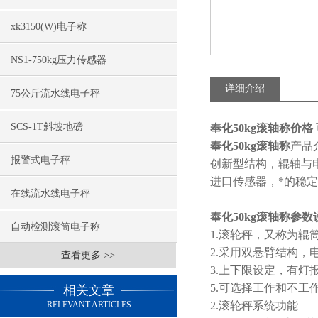
xk3150(W)电子称
NS1-750kg压力传感器
详细介绍
75公斤流水线电子秤
SCS-1T斜坡地磅
奉化50kg滚轴称价格
奉化50kg滚轴称
产品
报警式电子秤
创新型结构，辊轴与
进口传感器，*的稳
在线流水线电子秤
奉化50kg滚轴称参数
自动检测滚筒电子称
1.
滚轮秤，又称为辊
2.
采用双悬臂结构，
查看更多 >>
3.
上下限设定，有灯
5.
可选择工作和不工
相关文章
RELEVANT ARTICLES
2.
滚轮秤系统功能