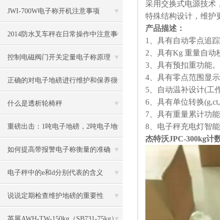
采用交换式电源技术
JWI-700W电子称开机注意事项
特殊结构设计，维护
产品描述：
2014防水叉车秤在日常操作中注意事
1
、具有自动零点追踪
2
、具有
Kg
重量自动
项
控制电磁阀门开关定量电子称原理
3
、具有预扣重功能。
4
、具有零点范围显示
正确的对电子地磅进行维护和保养很
5
、自动温补设计
(
工
6
、具有单位转换
(g,ct
有必要
什么是透析轮椅秤
7
、具有重量累计功能
8
、电子秤充电灯智能
重磅出击：1吨电子地磅，2吨电子地
杰特沃JPC-300kg
磅秤，3吨地磅低价狂甩
如何提高带报警电子称衡量的准确
度？
电子秤中的e和d分别代表的含义
说说定期检查维护地磅的重要性
英展AWH-TW-150kg（SB731-75kg）