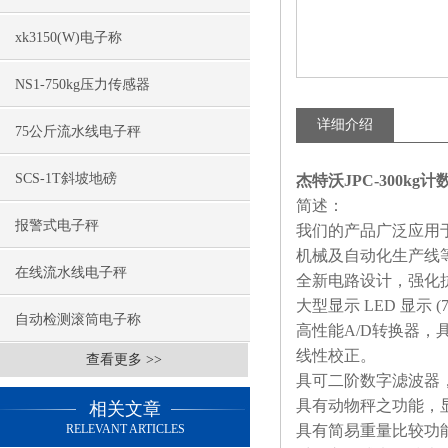
xk3150(W)电子称
NS1-750kg压力传感器
详细介绍
75公斤流水线电子秤
SCS-1T斜坡地磅
杰特沃JPC-300kg
简述：
报警式电子秤
我们的产品广泛应用
机械及自动化生产线
在线流水线电子秤
全新电路设计，强化
大型显示
LED
显示
(
自动检测滚筒电子称
高性能
A/D
转换器，
线性校正。
查看更多 >>
具可二阶数字滤波器
具有动物秤之功能，
相关文章
RELEVANT ARTICLES
具有简易重量比较功