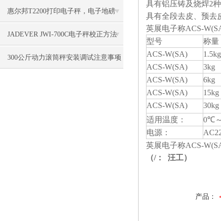
具有铝压铸及烧焊
2
种
打印功能）
惠尔邦T2200打印电子秤，电子地磅
具有全段去皮、预去
英展电子称ACS-W(SA
（地上衡）
JADEVER JWI-700C电子秤校正方法
型号
称量
ACS-W(SA)
1.5kg
300公斤动力滚筒秤安装调试注意事项
ACS-W(SA)
3kg
ACS-W(SA)
6kg
ACS-W(SA)
15kg
ACS-W(SA)
30kg
适用温度：
0
℃～
电源：
AC22
英展电子称ACS-W(SA
（/： 汪工）
产品：