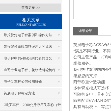
查看更多 >>
相关文章
RELEVANT ARTICLES
详细介绍
带报警灯电子秤案例和操作方法
英展电子称ACS-W(S
带报警检重辊筒秤误差大的原因
“满足不同行业、不
公司主营产品：打印
电子秤中的e和d分别代表的含义
维修服务。
我们热忱欢迎国内外
血透专业电子秤，花纹透析轮椅秤
感恩您的支持
电子叉车秤如何检测维修
附带称重计数功能；
多种背光模式可选择
英展电子秤标定方法
可随机充电；具有欠
随机配置
6V/4AH
免维
2吨叉车秤，2000公斤液压叉车称（带
具有自动校正、零点