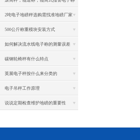
滚筒秤，辊道称，辊筒式报警电子称
慨述
2吨电子地磅秤选购需找准地磅厂家
500公斤称重模块安装方式
如何解决流水线电子称的测量误差
碳钢轮椅秤有什么特点
英展电子秤按什么来分类的
电子吊秤工作原理
说说定期检查维护地磅的重要性