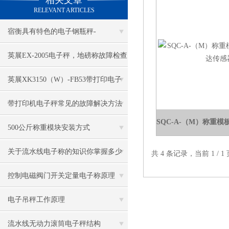
相关文章
RELEVANT ARTICLES
宿衡具有特色的电子钢瓶秤-
英展EX-2005电子秤，地磅称故障检查
方法
英展XK3150（W）-FB53带打印电子
地磅
带打印机电子秤常见的故障解决方法
有哪些
500公斤称重模块安装方式
关于流水线电子称的知识你掌握多少
共 4 条记录，当前 1 /
控制电磁阀门开关定量电子称原理
电子吊秤工作原理
流水线无动力滚筒电子秤结构