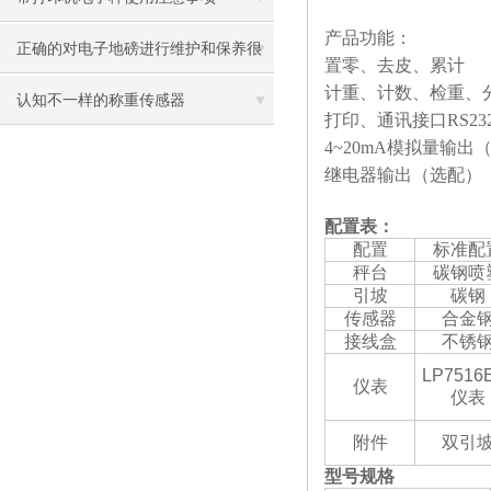
产品功能：
正确的对电子地磅进行维护和保养很
置零、去皮、累计
计重、计数、检重、
有必要
认知不一样的称重传感器
打印、通讯接口
RS232
4~20mA
模拟量输出
继电器输出（选配）
配置表：
配置
标准配
秤台
碳钢喷
引坡
碳钢
传感器
合金
接线盒
不锈
LP7516
仪表
仪表
附件
双引
型号规格