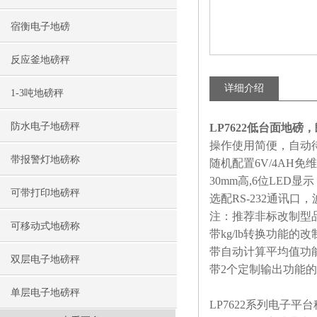
宿衡电子地磅
反应釜地磅秤
详细介绍
1-3吨地磅秤
防水电子地磅秤
LP7622低台面地磅，
操作使用简便，自动
带报警灯地磅称
随机配置
6V/4AH
免维
30mm
高
,6
位
LED
显示
可带打印地磅秤
选配
RS-232
通讯口，
注：推荐非标改制型
可移动式地磅称
带
kg/lb
转换功能的改
带自动计算平均值功
双层电子地磅秤
带
2
个定制输出功能的
单层电子地磅秤
LP7622
系列电子平台