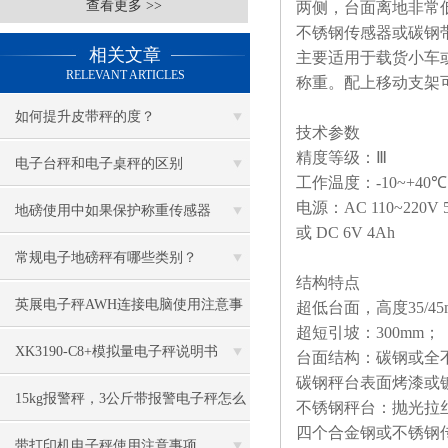
查看更多 >>
两侧，台面离地非常
不锈钢传感器或碳钢
相关文章
主要适用于载货小车
RELEVANT ARTICLES
称重。配上移动支架
如何提升皮带秤的度？
技术参数
精度等级：Ⅲ
电子台秤和电子桌秤的区别
工作温度：
-10~+40
℃
电源：
AC 110~220V 
地磅使用中如果保护称重传感器
或
DC 6V 4Ah
常规电子地磅秤有哪些类别？
结构特点
英展电子秤AWH连接电脑使用注意事
超低台面，高度
35/4
超短引坡：
300mm
；
项
XK3190-C8+模拟量电子秤说明书
台面结构：碳钢或全
碳钢秤台表面烤漆或
15kg报警秤，3公斤带报警电子秤怎么
不锈钢秤台：抛光拉
四个合金钢或不锈钢
保养
带打印机电子秤使用注意事项