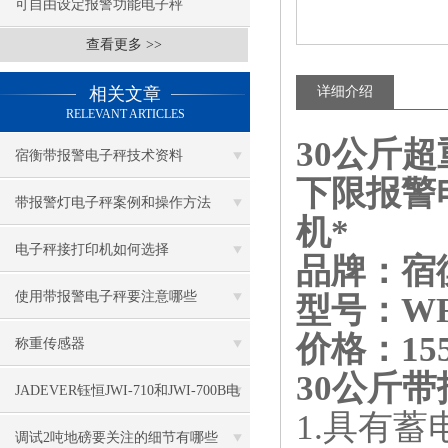
可自由设定报警功能电子秤
查看更多 >>
相关文章
详细介绍
RELEVANT ARTICLES
30公斤超
宿衡带报警电子秤技术资料
下限报警
带报警灯电子秤案例和操作方法
机*
电子秤接打印机如何选择
品牌：宿
使用带报警电子秤要注意哪些
型号：WF
价格：155
称重传感器
30公斤
JADEVER钰恒JWI-710和JWI-700B电
1.具有
子称区别
调试2吨地磅要关注的细节有哪些