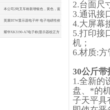
2.台面尺寸
本公司2吨叉车称新增银色，黄色，蓝
3.通讯接
色，黑色可选
英展BTW显示器电子秤 电子地磅性价
4.大屏
5.打印
比高
耀华XK3190-A7电子称|显示器校正方
机；
法
6.材质
30公斤
1.全新
盘、*的机
子天平具
即使在恶