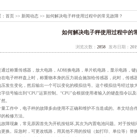
置：
首页
>>
新闻动态
>> 如何解决电子秤使用过程中的常见故障？
如何解决电子秤使用过程中的
浏览次数：
2858
发布日期：
201
是通过称重传感器，放大电路，AD转换电路，单片机电路，显示电路，键
放在电子秤秤盘上时，称重物本身的压力就会施加给传感器，此时，传感
电压发生变化，然后输出一个可以变化的模拟信号。这个模拟信号经过放大
字信号输出到“CPU”运算控制。“CPU”会根据使用者输入的键盘指令
了然。
工作中，电子秤的故障多由使用不正确和维护不当造成的。本文结合作
障的检修方法。
障现象，常见原因首先为开机按钮坏,其次为内置电池问题。对于按钮问
为更换。应急时，可更改线路，用其他不用的按钮（如打印、单位等）替换