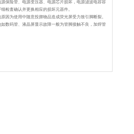
电源保险管、电源变压器、电源芯片损坏，电源滤波电容容
仔细检査确认并更换相应的损坏元器件。
原因为使用中随意投掷物品造成荧光屏受力致引脚断裂。
他如数码管、液晶屏显示故障一般为管脚接触不良，加焊管