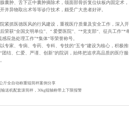
腺囊肿、舌下正中囊肿摘除术，颌面部骨折复位钛板内固定术，
开并异物取出术等等诊疗技术，颇受广大患者好评。
院紧抓医德医风的行风建设，重视医疗质量及安全工作，深入开
后荣获“全国文明单位”、“ 爱婴医院”、“*党支部“、征兵工作“*
流感应急处理工作”*集体“等荣誉称号。
以专家、专病、专药、专科、专技的“五专”建设为核心，积极推
“团结、仁爱、严谨、创新”的院训，始终把追求高品质的医疗
。
00公斤全自动称重辊筒秤案例分享
制输送机配套滚筒秤，30kg辊轴称带上下限报警