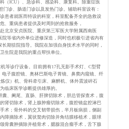
科（ICU）、急诊科、感染科、康复科。除重症医
口腔门诊、肠道门诊以及发热门诊。辅助科室设有：
诊患者就医而特设的科室，科室配备齐全的急救设
、危、重病患者提供及时周到的抢救服务，
赴北京安贞医院、重庆第三军医大学附属西南医
医院等省内外单位进修深造，同时也积极引进省内有
家长期驻院指导。我院在加强自身技术水平的同时，
卫生院是我院的重点帮扶单位。
超机等诊疗设备。目前拥有17孔无影手术灯、C型臂
、电子腹腔镜、奥林巴斯电子胃镜、鼻窦内窥镜、纤
锻炼仪）机、骨科牵引床、麻醉机、体外震波碎石
为临床医学诊断提供雄厚的。
胆囊、阑尾、直肠、肝脾切除术，胆总管探查术，腹
的肾切除术，肾上腺肿瘤切除术，腹腔镜盆腔淋巴
手术；骨外科的交叉韧带损伤，半月板病损，侧副
内障摘除术，翼状胬肉切除并角结膜移植术，眼球
颌骨囊肿摘除并植骨术，腮腺混合瘤手术，舌下腺