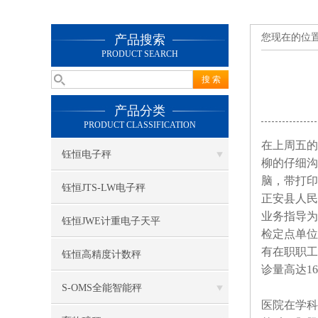
您现在的位
产品搜索
PRODUCT SEARCH
产品分类
PRODUCT CLASSIFICATION
在上周五的
钰恒电子秤
柳的仔细沟
脑，带打印
钰恒JTS-LW电子秤
正安县人民
业务指导为
钰恒JWE计重电子天平
检定点单位
有在职职工
钰恒高精度计数秤
诊量高达1
S-OMS全能智能秤
医院在学科