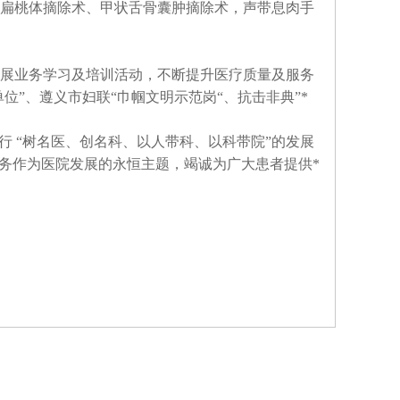
扁桃体摘除术、甲状舌骨囊肿摘除术，声带息肉手
展业务学习及培训活动，不断提升医疗质量及服务
单位”、遵义市妇联“巾帼文明示范岗“、抗击非典”*
行 “树名医、创名科、以人带科、以科带院”的发展
服务作为医院发展的永恒主题，竭诚为广大患者提供*