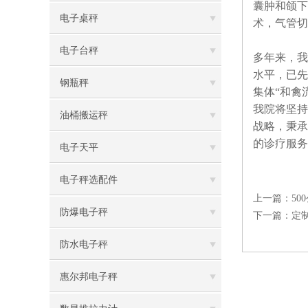
囊肿和颌下
电子桌秤
术，气管切
电子台秤
多年来，我
水平，已先
钢瓶秤
集体“和禽
我院将坚持
油桶搬运秤
战略，秉承
的诊疗服务
电子天平
电子秤选配件
上一篇：
5
防爆电子秤
下一篇：
定
防水电子秤
惠尔邦电子秤