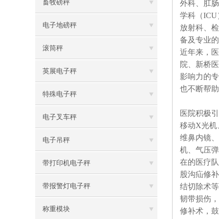
畜牧磅秤
外科、肛肠
学科（IC
电子地磅秤
放射科、检
备及专业
滚筒秤
近年来，医
院、新桥医
英展电子秤
影响力的专
也不断帮助
特殊电子秤
医院积极引
电子叉车秤
移动X光机
维鼻内镜、
电子吊秤
机、气压弹
在的医疗队
带打印机电子秤
股沟疝修补
带报警灯电子秤
结切除术等
韧带损伤，
称重模块
修补术，鼓