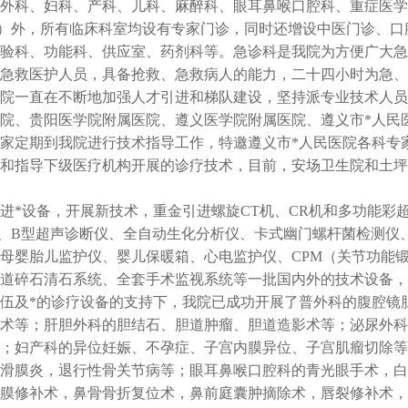
外科、妇科、产科、儿科、麻醉科、眼耳鼻喉口腔科、重症医学
U）外，所有临床科室均设有专家门诊，同时还增设中医门诊、
验科、功能科、供应室、药剂科等。急诊科是我院为方便广大急
的急救医护人员，具备抢救、急救病人的能力，二十四小时为急
院一直在不断地加强人才引进和梯队建设，坚持派专业技术人员
院、贵阳医学院附属医院、遵义医学院附属医院、遵义市*人民
家定期到我院进行技术指导工作，特邀遵义市*人民医院各科专
和指导下级医疗机构开展的诊疗技术，目前，安场卫生院和土坪
进*设备，开展新技术，重金引进螺旋CT机、CR机和多功能彩
、B型超声诊断仪、全自动生化分析仪、卡式幽门螺杆菌检测仪
母婴胎儿监护仪、婴儿保暖箱、心电监护仪、CPM（关节功能
道碎石清石系统、全套手术监视系统等一批国内外的技术设备，
伍及*的诊疗设备的支持下，我院已成功开展了普外科的腹腔镜
术等；肝胆外科的胆结石、胆道肿瘤、胆道造影术等；泌尿外科
；妇产科的异位妊娠、不孕症、子宫内膜异位、子宫肌瘤切除等
滑膜炎，退行性骨关节病等；眼耳鼻喉口腔科的青光眼手术，白
膜修补术，鼻骨骨折复位术，鼻前庭囊肿摘除术，唇裂修补术，