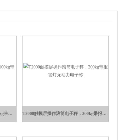
TCS热敏不干胶打印电子秤 合肥100kg带打印标签电子秤价格
T2000触摸屏操作滚筒电子秤，200kg带报警灯无动力电子称