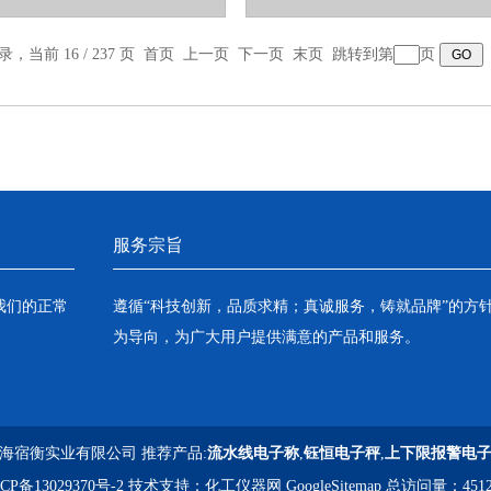
录，当前 16 / 237 页
首页
上一页
下一页
末页
跳转到第
页
服务宗旨
我们的正常
遵循“科技创新，品质求精；真诚服务，铸就品牌”的方
为导向，为广大用户提供满意的产品和服务。
海宿衡实业有限公司 推荐产品:
流水线电子称
,
钰恒电子秤
,
上下限报警电
CP备13029370号-2
技术支持：
化工仪器网
GoogleSitemap
总访问量：4512