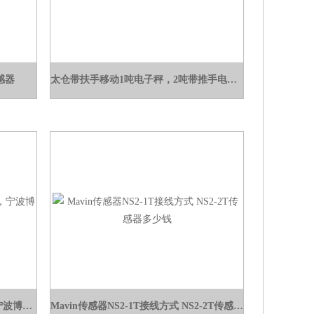
感器
太仓带扶手移动1吨电子秤，2吨带推手电子地磅价格
上海规矩XK3150（w）地磅维修，宁波博达SQC-A2000kg地磅传感器
Mavin传感器NS2-1T接线方式 NS2-2T传感器多少钱